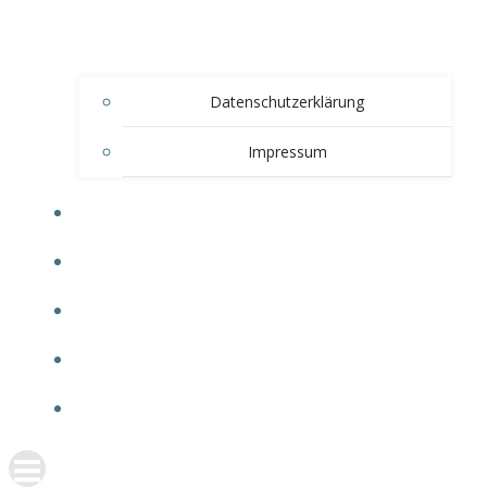
Datenschutzerklärung
Impressum
360° RUNDGANG
VERANSTALTUNGEN
VEREIN
DIE SCHWEIGER-VILLA
SHOP